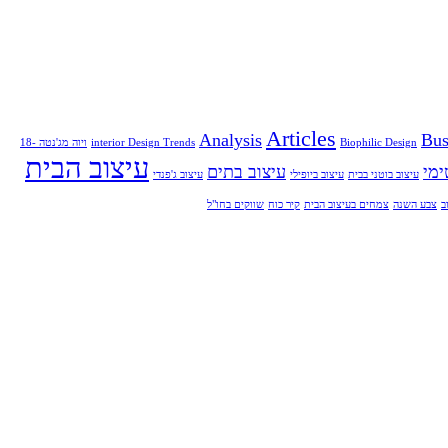
Articles
Analysis
Bus
Biophilic Design
ויוה מג'נטה 18-
עיצוב הבית
ימי
עיצוב בתים
עיצוב בוטני בבית
עיצוב ביופילי
עיצוב ג'פנדי
ב
צבע השנה
צמחים בעיצוב הבית
קיר כוח
שווקים בחו"ל