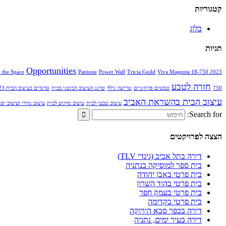
קטגוריות
בלוג
תגיות
Opportunities
n the Space
Pantone
Power Wall
Tricia Guild
Viva Magenta 18-750
2023 interior Design Trends
חזרה לטבע
750
טפטים פרחוניים
טרישה גילד
טרנג העיצוב הבוטני בבית
טרנדים בעיצוב הבית 2023
עיצוב הבית בהשראת האביב
עיצוב טבעי לבית
עיצוב מרגיע לבית
עיצוב נורדי ועיצוב יפנ
Search for:
הצצה לפרויקטים
דירה בתל אביב (גינדי TLV)
בית ספר למוסיקה בנתניה
בית פרטי באבן יהודה
בית פרטי בהוד השרון
בית פרטי בעמק חפר
בית פרטי בקדימה
דירה בכפר סבא הירוקה
דירה בעיר ימים, נתניה