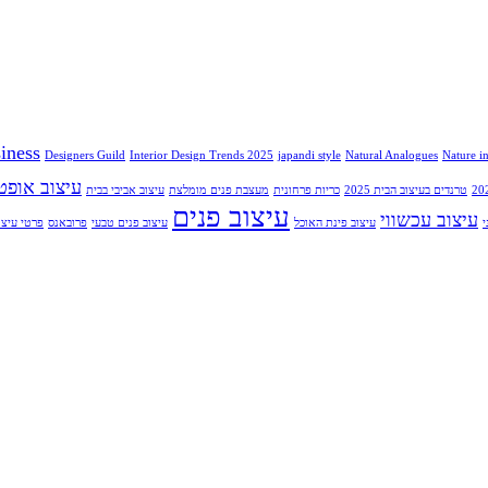
iness
Designers Guild
Interior Design Trends 2025
japandi style
Natural Analogues
Nature i
עיצוב אופט
טרנדים בעיצוב הבית 2025
כריות פרחונית
מעצבת פנים מומלצת
עיצוב אביבי בבית
עיצוב פנים
עיצוב עכשווי
י
עיצוב פינת האוכל
עיצוב פנים טבעי
פרובאנס
פרטי עיצו