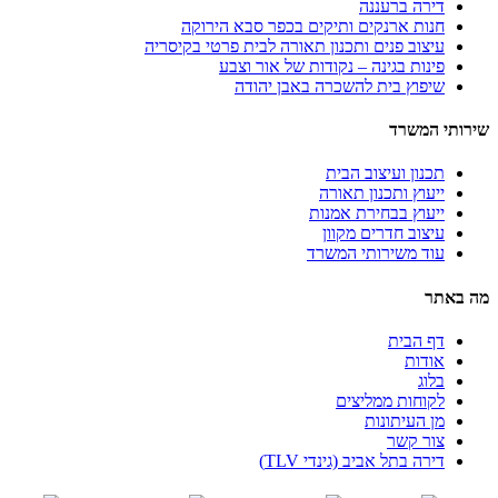
דירה ברעננה
חנות ארנקים ותיקים בכפר סבא הירוקה
עיצוב פנים ותכנון תאורה לבית פרטי בקיסריה
פינות בגינה – נקודות של אור וצבע
שיפוץ בית להשכרה באבן יהודה
שירותי המשרד
תכנון ועיצוב הבית
ייעוץ ותכנון תאורה
ייעוץ בבחירת אמנות
עיצוב חדרים מקוון
עוד משירותי המשרד
מה באתר
דף הבית
אודות
בלוג
לקוחות ממליצים
מן העיתונות
צור קשר
דירה בתל אביב (גינדי TLV)