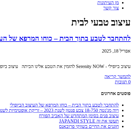
מן העיתונות
צור קשר
עיצוב טבעי לבית
להתחבר לטבע בתוך הבית – כוחו המרפא של העיצ
אפריל 18, 2025
עיצוב ביופילי - Serenity NOW להזמין את הטבע אלינו הביתה עיצוב ביופילי. איזה עיצוב ? ביופילי. ביו-מה ? ביופילי. לא מכירים ? נעים מאוד, שווה לכם ממש שתכירו...
להמשך קריאה
0 תגובות
פוסטים אחרונים
להתחבר לטבע בתוך הבית – כוחו המרפא של העיצוב הביופילי
ויוה מג'נטה 18-750 צבע פנטון לשנת 2023 – זריקת אופטימיות לשנה החדש
עיצוב פנים בסימן המתחדש של האביב הפורח
תעשו את זה JAPANDI STYLE
חוגגים את החיים בשווקי פרובאנס