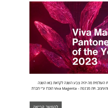
צבע לא קונבנציונלי לתקופה לא קונבנציונלית כבכל שנה מכריזה חברת PANTONE העולמית מה יהיה צבע השנה לקראת בוא השנה
האזרחית החדשה. להכרזה זו מתלווה הד תקשורתי ובאזז רציני מצד תעשיות האופנה והעיצוב. ויוה מג'נטה - Viva Magenta הוכרז ע"י חברת
להמשך קריאה